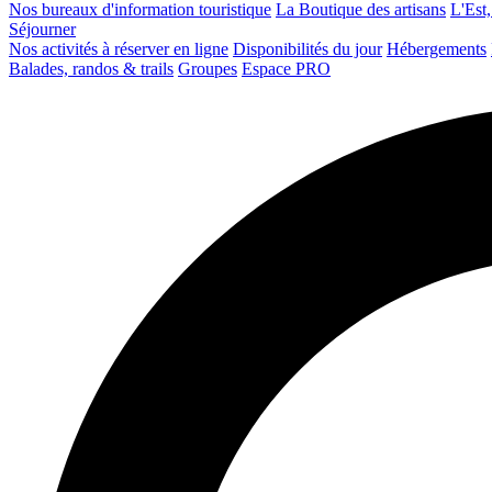
Nos bureaux d'information touristique
La Boutique des artisans
L'Est,
Séjourner
Nos activités à réserver en ligne
Disponibilités du jour
Hébergements
Balades, randos & trails
Groupes
Espace PRO