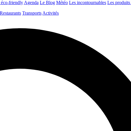
 éco-friendly
Agenda
Le Blog
Météo
Les incontournables
Les produits 
Restaurants
Transports
Activités