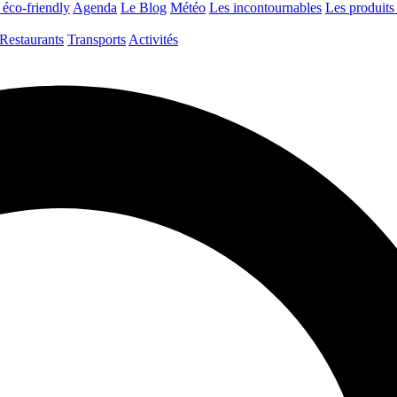
 éco-friendly
Agenda
Le Blog
Météo
Les incontournables
Les produits 
Restaurants
Transports
Activités