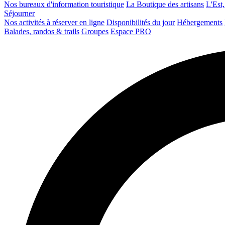
Nos bureaux d'information touristique
La Boutique des artisans
L'Est,
Séjourner
Nos activités à réserver en ligne
Disponibilités du jour
Hébergements
Balades, randos & trails
Groupes
Espace PRO