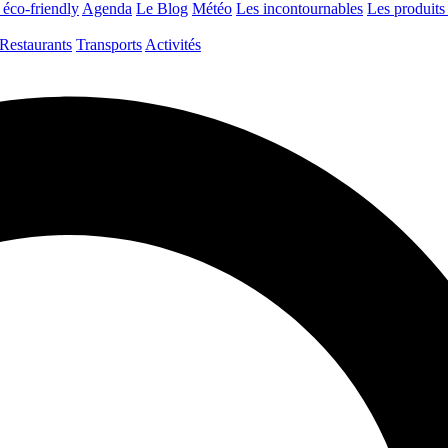
 éco-friendly
Agenda
Le Blog
Météo
Les incontournables
Les produits 
Restaurants
Transports
Activités