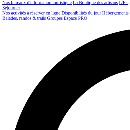
Nos bureaux d'information touristique
La Boutique des artisans
L'Est,
Séjourner
Nos activités à réserver en ligne
Disponibilités du jour
Hébergements
Balades, randos & trails
Groupes
Espace PRO