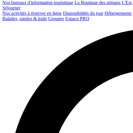
Nos bureaux d'information touristique
La Boutique des artisans
L'Est,
Séjourner
Nos activités à réserver en ligne
Disponibilités du jour
Hébergements
Balades, randos & trails
Groupes
Espace PRO