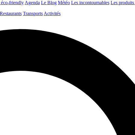
 éco-friendly
Agenda
Le Blog
Météo
Les incontournables
Les produits 
Restaurants
Transports
Activités