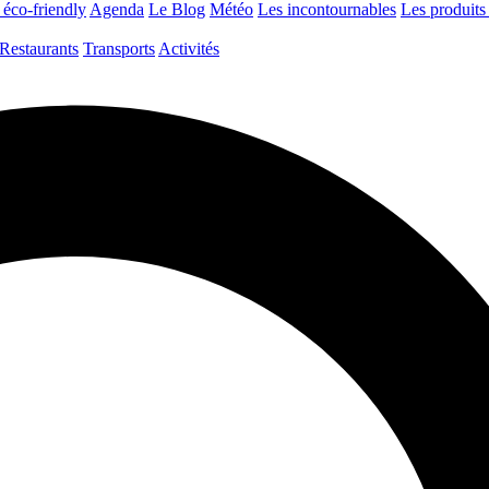
 éco-friendly
Agenda
Le Blog
Météo
Les incontournables
Les produits 
Restaurants
Transports
Activités