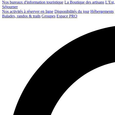
Nos bureaux d'information touristique
La Boutique des artisans
L'Est,
Séjourner
Nos activités à réserver en ligne
Disponibilités du jour
Hébergements
Balades, randos & trails
Groupes
Espace PRO