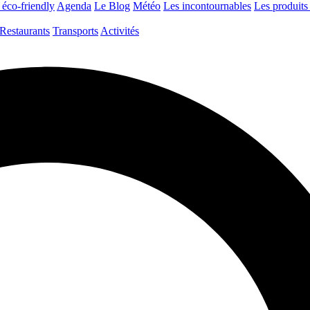
 éco-friendly
Agenda
Le Blog
Météo
Les incontournables
Les produits 
Restaurants
Transports
Activités