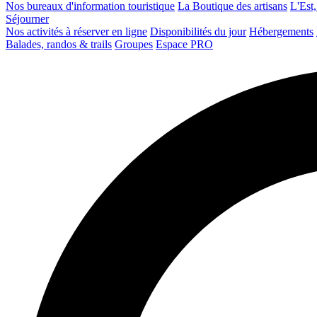
Nos bureaux d'information touristique
La Boutique des artisans
L'Est,
Séjourner
Nos activités à réserver en ligne
Disponibilités du jour
Hébergements
Balades, randos & trails
Groupes
Espace PRO