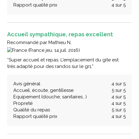
Rapport qualité prix
4 sur 5
Accueil sympathique, repas excellent
Recommandé
par
Mathieu N,
(France jeu. 14 juil. 2016)
“Super accueil et repas. L'emplacement du gite est
très adapté pour des randos sur le gr1.”
Avis général
4 sur 5
Accueil, écoute, gentillesse
5 sur 5
Equipement (douche, sanitaires...)
4 sur 5
Propreté
4 sur 5
Qualité du repas
5 sur 5
Rapport qualité prix
4 sur 5