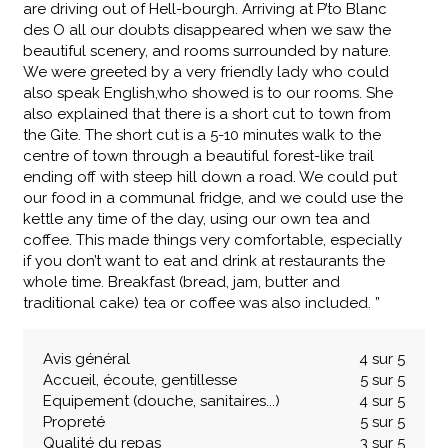
are driving out of Hell-bourgh. Arriving at P’to Blanc
des O all our doubts disappeared when we saw the
beautiful scenery, and rooms surrounded by nature.
We were greeted by a very friendly lady who could
also speak English,who showed is to our rooms. She
also explained that there is a short cut to town from
the Gite. The short cut is a 5-10 minutes walk to the
centre of town through a beautiful forest-like trail
ending off with steep hill down a road. We could put
our food in a communal fridge, and we could use the
kettle any time of the day, using our own tea and
coffee. This made things very comfortable, especially
if you don’t want to eat and drink at restaurants the
whole time. Breakfast (bread, jam, butter and
traditional cake) tea or coffee was also included. ”
Avis général
4 sur 5
Accueil, écoute, gentillesse
5 sur 5
Equipement (douche, sanitaires...)
4 sur 5
Propreté
5 sur 5
Qualité du repas
3 sur 5