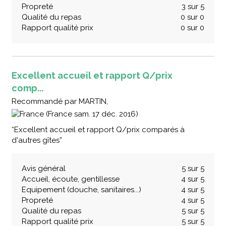
Propreté
3 sur 5
Qualité du repas
0 sur 0
Rapport qualité prix
0 sur 0
Excellent accueil et rapport Q/prix
comp...
Recommandé
par
MARTIN,
(France sam. 17 déc. 2016)
“Excellent accueil et rapport Q/prix comparés à
d'autres gîtes”
Avis général
5 sur 5
Accueil, écoute, gentillesse
4 sur 5
Equipement (douche, sanitaires...)
4 sur 5
Propreté
4 sur 5
Qualité du repas
5 sur 5
Rapport qualité prix
5 sur 5