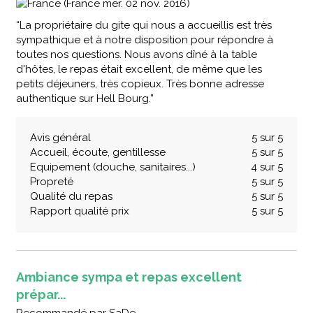
(France mer. 02 nov. 2016)
“La propriétaire du gite qui nous a accueillis est très
sympathique et à notre disposition pour répondre à
toutes nos questions. Nous avons dîné à la table
d'hôtes, le repas était excellent, de même que les
petits déjeuners, très copieux. Très bonne adresse
authentique sur Hell Bourg.”
Avis général
5 sur 5
Accueil, écoute, gentillesse
5 sur 5
Equipement (douche, sanitaires...)
4 sur 5
Propreté
5 sur 5
Qualité du repas
5 sur 5
Rapport qualité prix
5 sur 5
Ambiance sympa et repas excellent
prépar...
Recommandé
par
SaDe ,