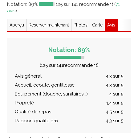
Notation:
89%
125 sur 141 recommandent (
71
avis
)
Aperçu
Réserver maintenant
Photos
Carte
Avis
Notation: 89%
(125 sur 141recommandent)
Avis général
4,3 sur 5
Accueil, écoute, gentillesse
4,3 sur 5
Equipement (douche, sanitaires...)
4 sur 5
Propreté
4,4 sur 5
Qualité du repas
4,5 sur 5
Rapport qualité prix
4,3 sur 5