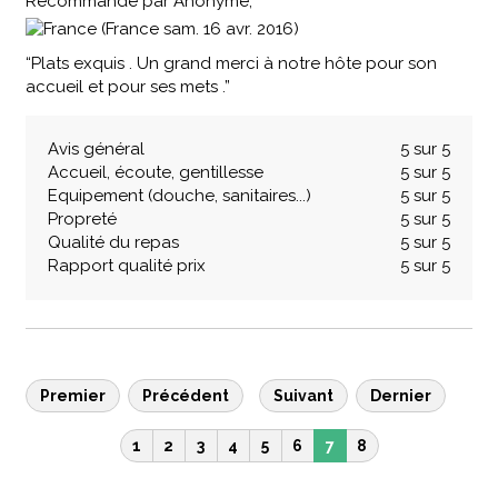
Recommandé
par
Anonyme,
(France sam. 16 avr. 2016)
“Plats exquis . Un grand merci à notre hôte pour son
accueil et pour ses mets .”
Avis général
5 sur 5
Accueil, écoute, gentillesse
5 sur 5
Equipement (douche, sanitaires...)
5 sur 5
Propreté
5 sur 5
Qualité du repas
5 sur 5
Rapport qualité prix
5 sur 5
Premier
Précédent
Suivant
Dernier
1
2
3
4
5
6
7
8